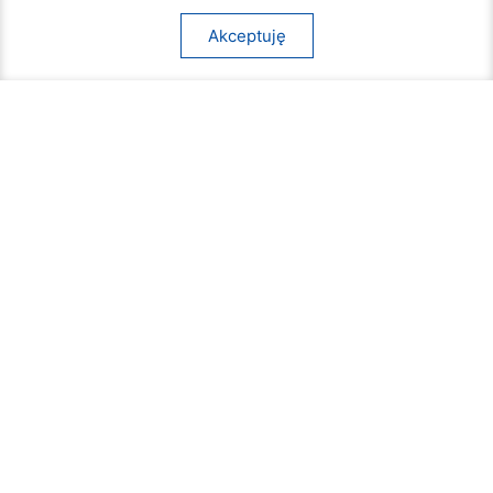
Akceptuję
Rozpoczął się turniej siatkówki plażowej na
Borkach
07 sierpnia 2026