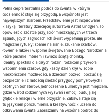
Pełna ciepła teatralna podróż do świata, w którym
codzienność staje się przygodą, a wspólnota jest
największym skarbem. Przedstawienie jest inspirowane
klasyką literatury dziecięcej autorstwa Astrid Lindgren. To
opowieść o szóstce przyjaciół mieszkających w trzech
sąsiadujących zagrodach. Ich świat wypełniają proste, ale
magiczne rytuały: spanie na sianie, szukanie skarbów,
łowienie raków i wspólne świętowanie Bożego Narodzenia,
które pachnie imbirem i świeżo ściętą choinką.
Idealny spektakl dla całych rodzin: rodzicom przywoła
wspomnienia czasów, gdy każdy dzień krył w sobie
nieskończone możliwości, a dzieciom pozwoli poczuć się
bezpiecznie i z radością śledzić przygody pomysłowych i
psotnych bohaterów. Jednocześnie Bullerbyn jest miejscem,
gdzie wśród codziennych wyzwań i emocji budują się
głębokie relacje i wierne przyjaźnie. Zabawa staje się
tu językiem porozumienia, a kreatywność kluczem do
odkrywania świata. Zapraszamy na wspólną podróż do