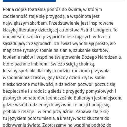
Pełna ciepła teatralna podróż do świata, w którym
codzienność staje się przygodą, a wspólnota jest
największym skarbem. Przedstawienie jest inspirowane
klasyką literatury dziecięcej autorstwa Astrid Lindgren. To
opowieść o szóstce przyjaciół mieszkających w trzech
sąsiadujących zagrodach. Ich świat wypełniają proste, ale
magiczne rytuały: spanie na sianie, szukanie skarbów,
łowienie raków i wspólne świętowanie Bożego Narodzenia,
które pachnie imbirem i świeżo ściętą choinką.
Idealny spektakl dla całych rodzin: rodzicom przywoła
wspomnienia czasów, gdy każdy dzień krył w sobie
nieskończone możliwości, a dzieciom pozwoli poczuć się
bezpiecznie i z radością śledzić przygody pomysłowych i
psotnych bohaterów. Jednocześnie Bullerbyn jest miejscem,
gdzie wśród codziennych wyzwań i emocji budują się
głębokie relacje i wierne przyjaźnie. Zabawa staje się
tu językiem porozumienia, a kreatywność kluczem do
odkrywania świata. Zapraszamy na wspólną podróż do