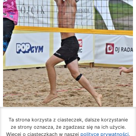
Ta strona korzysta z ciasteczek, dalsze korzystanie
ze strony oznacza, że zgadzasz się na ich użycie.
Rozpoczął się turniej siatkówki plażowej na
Więcej o ciasteczkach w naszej
polityce prywatności
.
Borkach