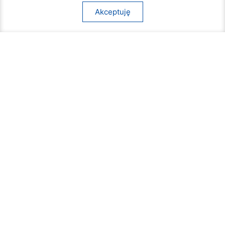
Akceptuję
VI Liceum Ogólnokształcące ma odnowione
boisko
07 sierpnia 2026