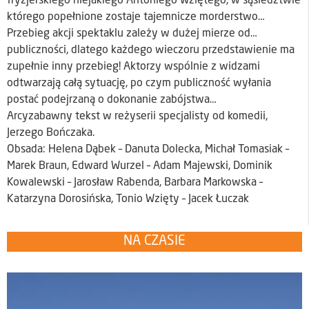
fryzjerskiego niejakiego Antoniego Wziętego, w sąsiedztwie
którego popełnione zostaje tajemnicze morderstwo…
Przebieg akcji spektaklu zależy w dużej mierze od…
publiczności, dlatego każdego wieczoru przedstawienie ma
zupełnie inny przebieg! Aktorzy wspólnie z widzami
odtwarzają całą sytuację, po czym publiczność wyłania
postać podejrzaną o dokonanie zabójstwa…
Arcyzabawny tekst w reżyserii specjalisty od komedii,
Jerzego Bończaka.
Obsada: Helena Dąbek – Danuta Dolecka, Michał Tomasiak –
Marek Braun, Edward Wurzel – Adam Majewski, Dominik
Kowalewski – Jarosław Rabenda, Barbara Markowska –
Katarzyna Dorosińska, Tonio Wzięty – Jacek Łuczak
NA CZASIE