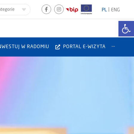
|
ategorie
PL
ENG
Otwórz
NWESTUJ W RADOMIU
PORTAL E-WIZYTA
···