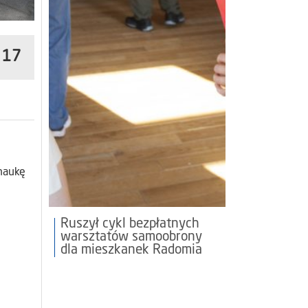
o 17
naukę
Ruszył cykl bezpłatnych
warsztatów samoobrony
dla mieszkanek Radomia