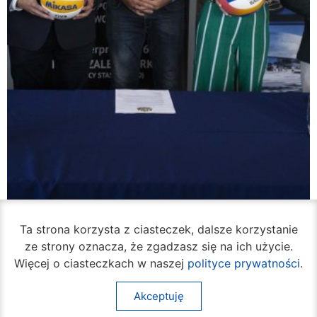
W piątek rozpocznie się turniej siatkówki
Ta strona korzysta z ciasteczek, dalsze korzystanie
plażowej na Borkach
ze strony oznacza, że zgadzasz się na ich użycie.
05 sierpnia 2026
Więcej o ciasteczkach w naszej
polityce prywatności
.
Akceptuję