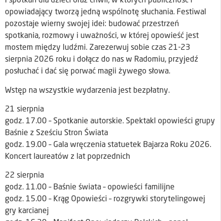
i spotkań dla dzieci oraz chwil, w których publiczność i
opowiadający tworzą jedną wspólnotę słuchania. Festiwal
pozostaje wierny swojej idei: budować przestrzeń
spotkania, rozmowy i uważności, w której opowieść jest
mostem między ludźmi. Zarezerwuj sobie czas 21-23
sierpnia 2026 roku i dołącz do nas w Radomiu, przyjedź
posłuchać i dać się porwać magii żywego słowa.
Wstęp na wszystkie wydarzenia jest bezpłatny.
21 sierpnia
godz. 17.00 – Spotkanie autorskie. Spektakl opowieści grupy
Baśnie z Sześciu Stron Świata
godz. 19.00 – Gala wręczenia statuetek Bajarza Roku 2026.
Koncert laureatów z lat poprzednich
22 sierpnia
godz. 11.00 – Baśnie świata – opowieści familijne
godz. 15.00 – Krąg Opowieści – rozgrywki storytelingowej
gry karcianej