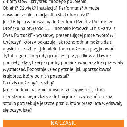
24 artystów i artystek młodego pokolenia.
Obiekt? Dźwięk? Instalacja? Performans? A może
doświadczenie, relacja albo ślad obecności?
Już 18 lipca zapraszamy do Centrum Rzeźby Polskiej w
Orońsku na otwarcie 11. Triennale Młodych „This Party Is
Over. Porządki” – wystawy prezentującej prace twórców i
twórczyń, którzy pokazują, jak różnorodnie można dziś
myśleć o rzeźbie i jak wiele form może ona przyjmować.
Tytuł tegorocznej edycji nie jest przypadkowy. Dawne
podziały, klasyfikacje i próby porządkowania sztuki przestały
wystarczać. Pozostaje więc pytanie: jak uporządkować
krajobraz, który po nich pozostał?
Co dziś może być rzeźbą?
Jakie medium najlepiej opisuje rzeczywistość, która
nieustannie wymyka się definicjom? I czy współczesna
sztuka potrzebuje jeszcze granic, które przez lata wydawały
się oczywiste?
NA CZASIE