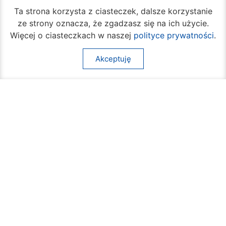
Ta strona korzysta z ciasteczek, dalsze korzystanie
ze strony oznacza, że zgadzasz się na ich użycie.
Więcej o ciasteczkach w naszej
polityce prywatności
.
W piątek rozpocznie się turniej siatkówki
Akceptuję
plażowej na Borkach
05 sierpnia 2026