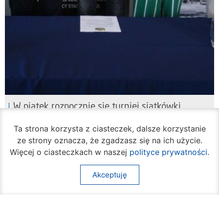
W piątek rozpocznie się turniej siatkówki
plażowej na Borkach
Ta strona korzysta z ciasteczek, dalsze korzystanie
05 sierpnia 2026
ze strony oznacza, że zgadzasz się na ich użycie.
Więcej o ciasteczkach w naszej
polityce prywatności
.
Akceptuję