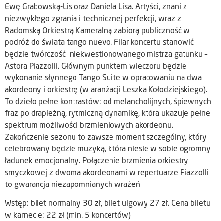
Ewę Grabowską-Lis oraz Daniela Lisa. Artyści, znani z
niezwykłego zgrania i technicznej perfekcji, wraz z
Radomską Orkiestrą Kameralną zabiorą publiczność w
podróż do świata tango nuevo. Filar koncertu stanowić
będzie twórczość niekwestionowanego mistrza gatunku –
Astora Piazzolli. Głównym punktem wieczoru będzie
wykonanie słynnego Tango Suite w opracowaniu na dwa
akordeony i orkiestrę (w aranżacji Leszka Kołodziejskiego).
To dzieło pełne kontrastów: od melancholijnych, śpiewnych
fraz po drapieżną, rytmiczną dynamikę, która ukazuje pełne
spektrum możliwości brzmieniowych akordeonu.
Zakończenie sezonu to zawsze moment szczególny, który
celebrowany będzie muzyką, która niesie w sobie ogromny
ładunek emocjonalny. Połączenie brzmienia orkiestry
smyczkowej z dwoma akordeonami w repertuarze Piazzolli
to gwarancja niezapomnianych wrażeń
Wstęp: bilet normalny 30 zł, bilet ulgowy 27 zł. Cena biletu
w karnecie: 22 zł (min. 5 koncertów)