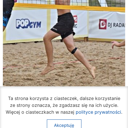
Ta strona korzysta z ciasteczek, dalsze korzystanie
Rozpoczął się turniej siatkówki plażowej na
Borkach
ze strony oznacza, że zgadzasz się na ich użycie.
Więcej o ciasteczkach w naszej
polityce prywatności
.
07 sierpnia 2026
Akceptuję