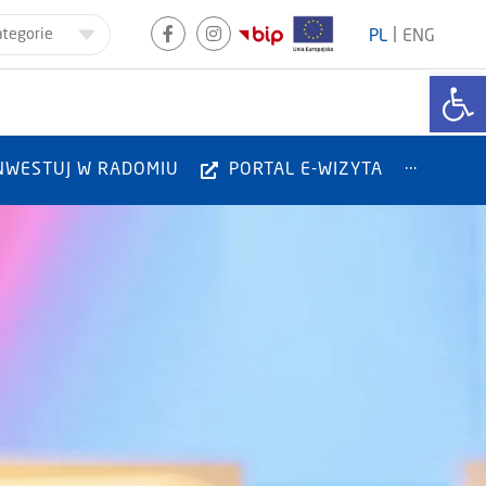
|
ategorie
PL
ENG
Otwórz
NWESTUJ W RADOMIU
PORTAL E-WIZYTA
···