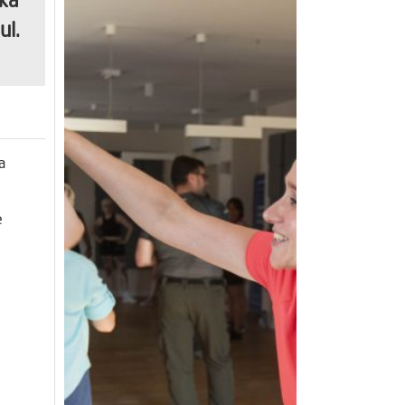
łka
ul.
a
e