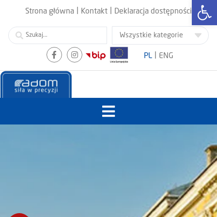
Otwórz
|
|
Strona główna
Kontakt
Deklaracja dostępności
|
PL
ENG