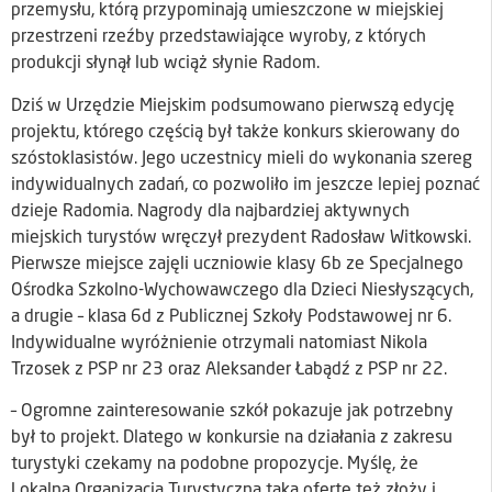
przemysłu, którą przypominają umieszczone w miejskiej
przestrzeni rzeźby przedstawiające wyroby, z których
produkcji słynął lub wciąż słynie Radom.
Dziś w Urzędzie Miejskim podsumowano pierwszą edycję
projektu, którego częścią był także konkurs skierowany do
szóstoklasistów. Jego uczestnicy mieli do wykonania szereg
indywidualnych zadań, co pozwoliło im jeszcze lepiej poznać
dzieje Radomia. Nagrody dla najbardziej aktywnych
miejskich turystów wręczył prezydent Radosław Witkowski.
Pierwsze miejsce zajęli uczniowie klasy 6b ze Specjalnego
Ośrodka Szkolno-Wychowawczego dla Dzieci Niesłyszących,
a drugie – klasa 6d z Publicznej Szkoły Podstawowej nr 6.
Indywidualne wyróżnienie otrzymali natomiast Nikola
Trzosek z PSP nr 23 oraz Aleksander Łabądź z PSP nr 22.
– Ogromne zainteresowanie szkół pokazuje jak potrzebny
był to projekt. Dlatego w konkursie na działania z zakresu
turystyki czekamy na podobne propozycje. Myślę, że
Lokalna Organizacja Turystyczna taką ofertę też złoży i