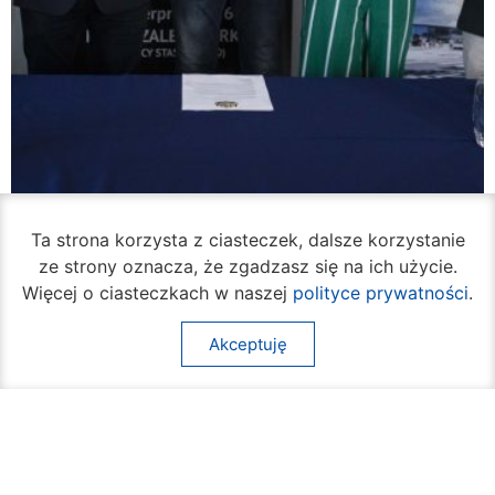
Ta strona korzysta z ciasteczek, dalsze korzystanie
ze strony oznacza, że zgadzasz się na ich użycie.
W piątek rozpocznie się turniej siatkówki
Więcej o ciasteczkach w naszej
polityce prywatności
.
plażowej na Borkach
05 sierpnia 2026
Akceptuję