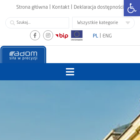
Otwórz
|
|
Strona główna
Kontakt
Deklaracja dostępności
|
PL
ENG