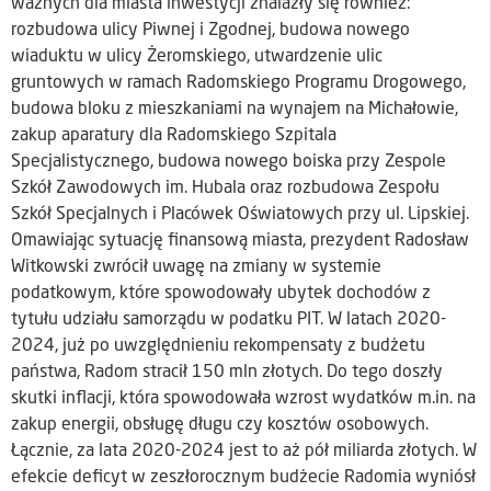
ważnych dla miasta inwestycji znalazły się również:
rozbudowa ulicy Piwnej i Zgodnej, budowa nowego
wiaduktu w ulicy Żeromskiego, utwardzenie ulic
gruntowych w ramach Radomskiego Programu Drogowego,
budowa bloku z mieszkaniami na wynajem na Michałowie,
zakup aparatury dla Radomskiego Szpitala
Specjalistycznego, budowa nowego boiska przy Zespole
Szkół Zawodowych im. Hubala oraz rozbudowa Zespołu
Szkół Specjalnych i Placówek Oświatowych przy ul. Lipskiej.
Omawiając sytuację finansową miasta, prezydent Radosław
Witkowski zwrócił uwagę na zmiany w systemie
podatkowym, które spowodowały ubytek dochodów z
tytułu udziału samorządu w podatku PIT. W latach 2020-
2024, już po uwzględnieniu rekompensaty z budżetu
państwa, Radom stracił 150 mln złotych. Do tego doszły
skutki inflacji, która spowodowała wzrost wydatków m.in. na
zakup energii, obsługę długu czy kosztów osobowych.
Łącznie, za lata 2020-2024 jest to aż pół miliarda złotych. W
efekcie deficyt w zeszłorocznym budżecie Radomia wyniósł