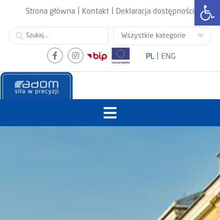
Otwórz
|
|
Strona główna
Kontakt
Deklaracja dostępności
|
PL
ENG