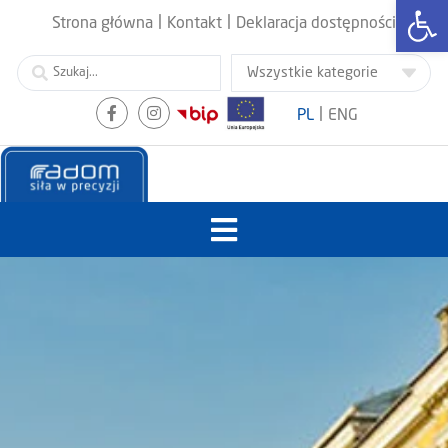
Otwórz
|
|
Strona główna
Kontakt
Deklaracja dostępności
|
PL
ENG