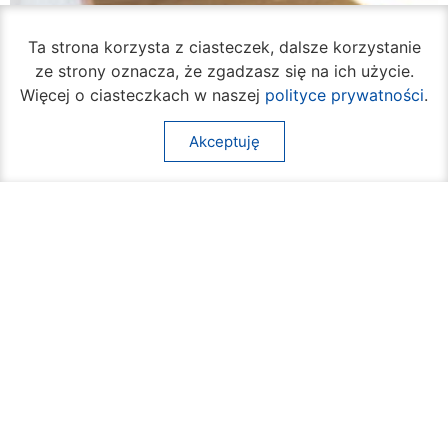
Ta strona korzysta z ciasteczek, dalsze korzystanie
ze strony oznacza, że zgadzasz się na ich użycie.
Ruszył cykl bezpłatnych warsztatów
Więcej o ciasteczkach w naszej
polityce prywatności
.
samoobrony dla mieszkanek Radomia
05 sierpnia 2026
Akceptuję