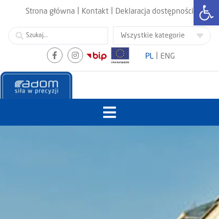
Otwórz
|
|
Strona główna
Kontakt
Deklaracja dostępności
|
PL
ENG