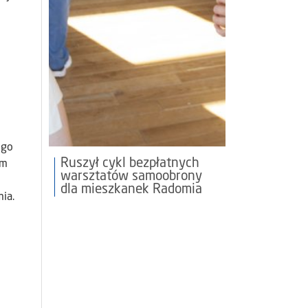
ego
Ruszył cykl bezpłatnych
em
warsztatów samoobrony
dla mieszkanek Radomia
ia.