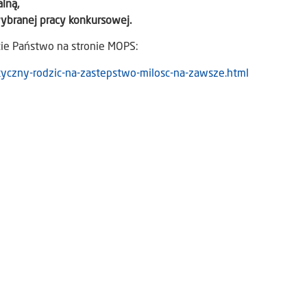
lną,
ybranej pracy konkursowej.
cie Państwo na stronie MOPS:
styczny-rodzic-na-zastepstwo-milosc-na-zawsze.html