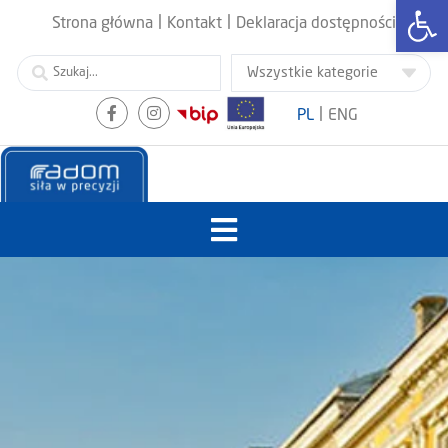
Otwórz
|
|
Strona główna
Kontakt
Deklaracja dostępności
|
PL
ENG