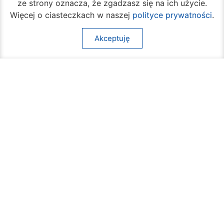
ze strony oznacza, że zgadzasz się na ich użycie.
Więcej o ciasteczkach w naszej
polityce prywatności
.
Akceptuję
Rozpoczął się turniej siatkówki plażowej na
Borkach
07 sierpnia 2026