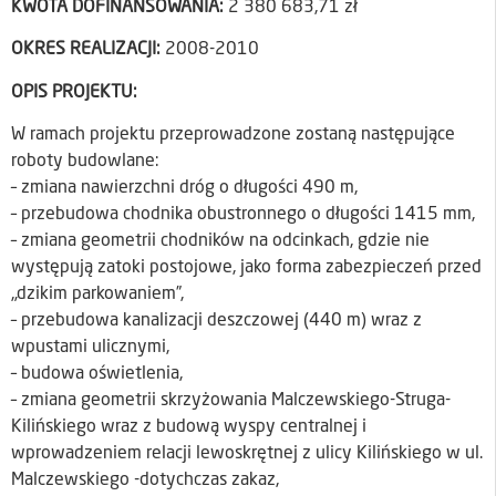
KWOTA DOFINANSOWANIA:
2 380 683,71 zł
OKRES REALIZACJI:
2008-2010
OPIS PROJEKTU:
W ramach projektu przeprowadzone zostaną następujące
roboty budowlane:
– zmiana nawierzchni dróg o długości 490 m,
– przebudowa chodnika obustronnego o długości 1415 mm,
– zmiana geometrii chodników na odcinkach, gdzie nie
występują zatoki postojowe, jako forma zabezpieczeń przed
„dzikim parkowaniem”,
– przebudowa kanalizacji deszczowej (440 m) wraz z
wpustami ulicznymi,
– budowa oświetlenia,
– zmiana geometrii skrzyżowania Malczewskiego-Struga-
Kilińskiego wraz z budową wyspy centralnej i
wprowadzeniem relacji lewoskrętnej z ulicy Kilińskiego w ul.
Malczewskiego -dotychczas zakaz,