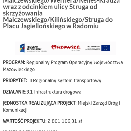
Malczewskiego/Wernera/Kelles-Krauza
wraz z odcinkiem ulicy Struga od
skrzyżowania
Malczewskiego/Kilińskiego/Struga do
Placu Jagiellońskiego w Radomiu
PROGRAM:
Regionalny Program Operacyjny Województwa
Mazowieckiego
PRIORYTET:
III Regionalny system transportowy
DZIAŁANIE:
3.1 Infrastruktura drogowa
JEDNOSTKA REALIZUJĄCA PROJEKT:
Miejski Zarząd Dróg i
Komunikacji
WARTOŚĆ PROJEKTU:
2 801 106,31 zł