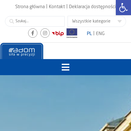
Otwórz
|
|
Strona główna
Kontakt
Deklaracja dostępności
|
PL
ENG