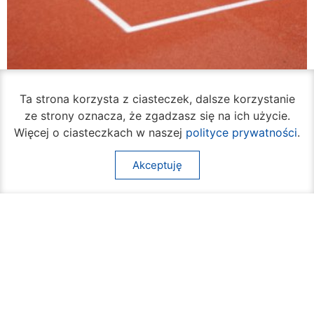
VI Liceum Ogólnokształcące ma odnowione
Ta strona korzysta z ciasteczek, dalsze korzystanie
boisko
ze strony oznacza, że zgadzasz się na ich użycie.
07 sierpnia 2026
Więcej o ciasteczkach w naszej
polityce prywatności
.
Akceptuję