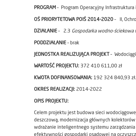
PROGRAM
– Program Operacyjny Infrastruktur
OŚ PRIORYTETOWA POIŚ 2014-2020
– II, Ochr
DZIAŁANIE
– 2.3
Gospodarka wodno-ściekowa 
PODDZIAŁANIE
– brak
JEDNOSTKA REALIZUJĄCA PROJEKT
– Wodociągi
WARTOŚĆ PROJEKTU:
372 410 611,00 zł
KWOTA DOFINANSOWANIA:
192 324 840,93 zł.
OKRES REALIZACJI:
2014-2022
OPIS PROJEKTU:
Celem projektu jest budowa sieci wodociągowej i 
deszczową, modernizacja głównych kolektorów 
wdrażanie inteligentnego systemu zarządzania
efektywności gospodarki osadowej na oczyszczal