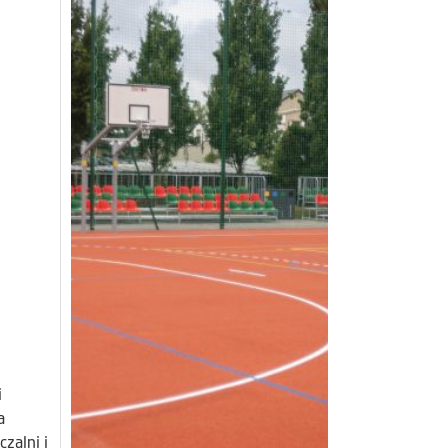
i
a
zalni i