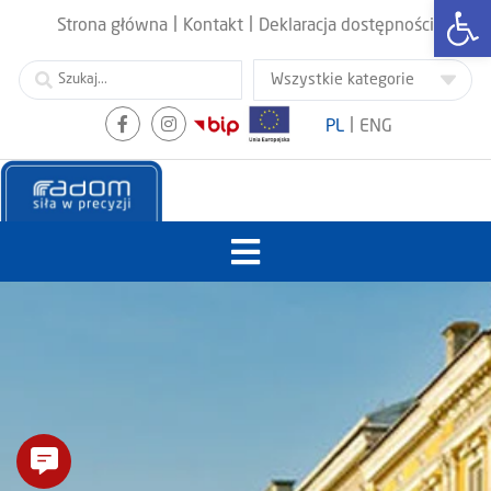
Otwórz
|
|
Strona główna
Kontakt
Deklaracja dostępności
|
PL
ENG