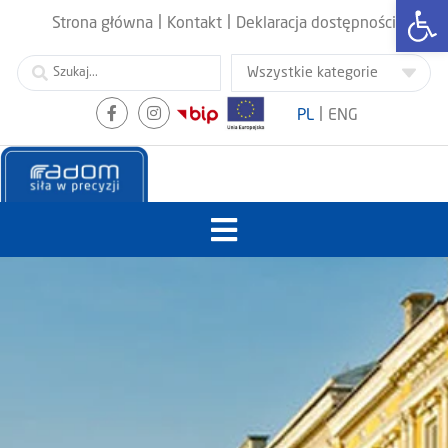
Otwórz
|
|
Strona główna
Kontakt
Deklaracja dostępności
|
PL
ENG