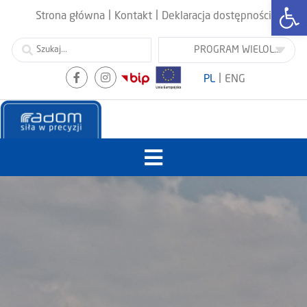
Otwórz
|
|
Strona główna
Kontakt
Deklaracja dostępności
|
PL
ENG