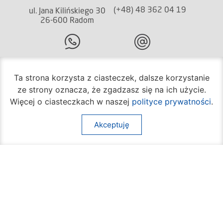
(+48) 48 362 04 19
ul. Jana Kilińskiego 30
26-600 Radom
(+48) 362 04 24
bom@umradom.pl
Ta strona korzysta z ciasteczek, dalsze korzystanie
Godziny pracy:
ze strony oznacza, że zgadzasz się na ich użycie.
Biuro Obsługi Mieszkańca
Więcej o ciasteczkach w naszej
polityce prywatności
.
poniedziałek – piątek
godz.
7:30 – 16:30
Akceptuję
Pozostałe wydziały
poniedziałek – piątek
godz.
7:30 – 15:30
Na skróty:
O mieście
Sprawy społeczne
Dla mieszkańców
Kultura