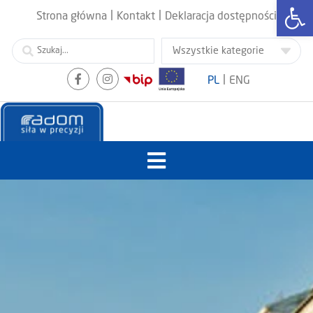
Otwórz
|
|
Strona główna
Kontakt
Deklaracja dostępności
|
PL
ENG