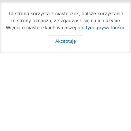
Godziny pracy:
Ta strona korzysta z ciasteczek, dalsze korzystanie
Biuro Obsługi Mieszkańca
ze strony oznacza, że zgadzasz się na ich użycie.
poniedziałek – piątek
Więcej o ciasteczkach w naszej
polityce prywatności
.
godz.
7:30 – 16:30
Akceptuję
Pozostałe wydziały
poniedziałek – piątek
godz.
7:30 – 15:30
Na skróty:
O mieście
Sprawy społeczne
Dla mieszkańców
Kultura
Multimedia
Edukacja i nauka
Aktualności
Sport
Kontakt
Komunikacja
Inne