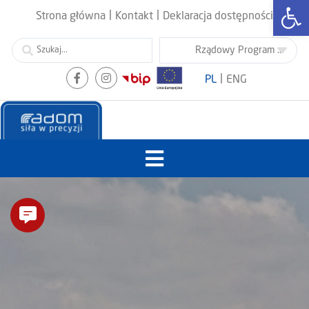
Otwórz
|
|
Strona główna
Kontakt
Deklaracja dostępności
|
PL
ENG