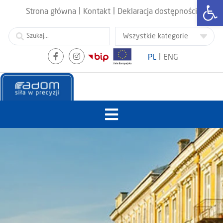
Otwórz
|
|
Strona główna
Kontakt
Deklaracja dostępności
|
PL
ENG