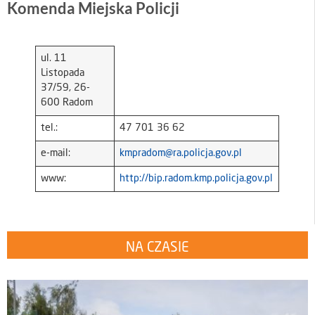
Komenda Miejska Policji
ul. 11
Listopada
37/59, 26-
600 Radom
tel.:
47 701 36 62
e-mail:
kmpradom@ra.policja.gov.pl
www:
http://bip.radom.kmp.policja.gov.pl
NA CZASIE