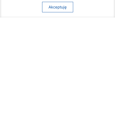
Akceptuję
Ruszył cykl bezpłatnych warsztatów
samoobrony dla mieszkanek Radomia
05 sierpnia 2026
SERWISY SPECJALNE