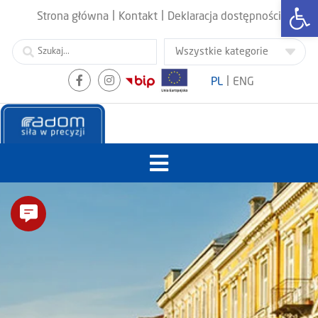
Otwórz
|
|
Strona główna
Kontakt
Deklaracja dostępności
|
PL
ENG