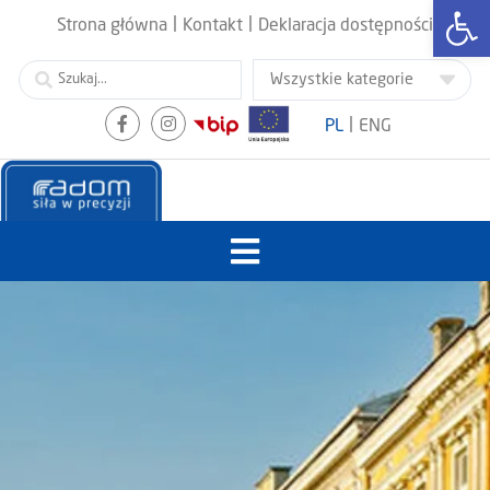
Otwórz
|
|
Strona główna
Kontakt
Deklaracja dostępności
|
PL
ENG