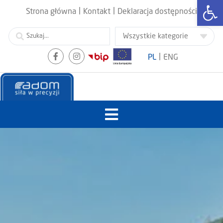
Otwórz
|
|
Strona główna
Kontakt
Deklaracja dostępności
|
PL
ENG