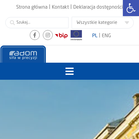
Otwórz
|
|
Strona główna
Kontakt
Deklaracja dostępności
|
PL
ENG