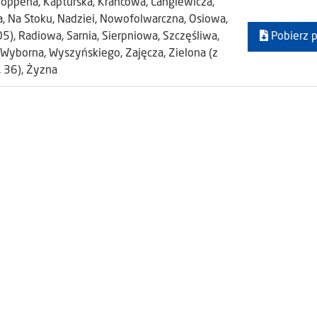
Hoppena, Kapturska, Krańcowa, Langiewicza,
 Na Stoku, Nadziei, Nowofolwarczna, Osiowa,
05), Radiowa, Sarnia, Sierpniowa, Szczęśliwa,
Pobierz p
Wyborna, Wyszyńskiego, Zajęcza, Zielona (z
, 36), Żyzna