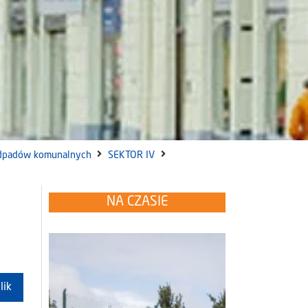
dpadów komunalnych
SEKTOR IV
a
NA CZASIE
lik