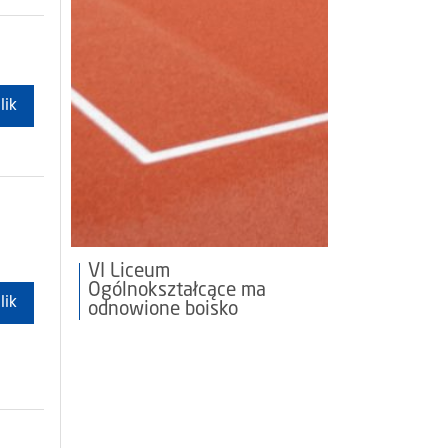
lik
VI Liceum
Ogólnokształcące ma
lik
odnowione boisko