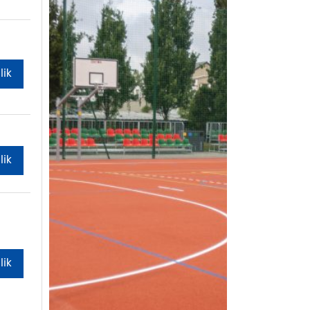
lik
lik
lik