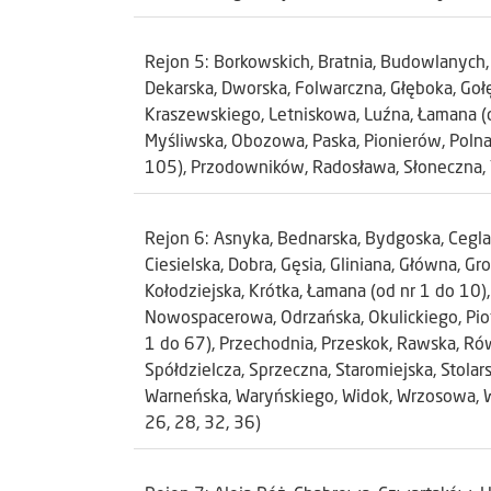
Rejon 5: Borkowskich, Bratnia, Budowlanych,
Dekarska, Dworska, Folwarczna, Głęboka, Gołę
Kraszewskiego, Letniskowa, Luźna, Łamana (od
Myśliwska, Obozowa, Paska, Pionierów, Poln
105), Przodowników, Radosława, Słoneczna, 
Rejon 6: Asnyka, Bednarska, Bydgoska, Cegla
Ciesielska, Dobra, Gęsia, Gliniana, Główna, G
Kołodziejska, Krótka, Łamana (od nr 1 do 10),
Nowospacerowa, Odrzańska, Okulickiego, Piotr
1 do 67), Przechodnia, Przeskok, Rawska, Ró
Spółdzielcza, Sprzeczna, Staromiejska, Stolar
Warneńska, Waryńskiego, Widok, Wrzosowa, Ws
26, 28, 32, 36)