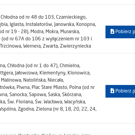
 Chłodna od nr 48 do 103, Czarnieckiego,
bia, Iglasta, Instalatorów, Janowska, Konopna,
 nr 19 - 28), Modra, Mokra, Murarska,
Pobierz p
a (od nr 67A do 106 z wyłączeniem nr 103 i
Trzcinowa, Wernera, Zwarta, Zwierzyniecka
na, Chłodna (od nr 1 do 47), Chmielna,
rottgera, Jałowcowa, Klementyny, Klonowica,
 Malinowa, Natolińska, Niecała,
ówka, Piwna, Plac Stare Miasto, Polna (od nr
Pobierz p
wna, Sanocka, Sapowa, Saska, Skórzana,
ska, Św. Floriana, Św. Wacława, Wacyńska,
pólna, Zgodna, Zielona (nr 8, 18, 20, 22, 24,