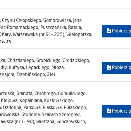
y, Czynu Chłopskiego, Gombrowicza, Jana
 Pac-Pomarnackiego, Puszczańska, Rataja,
Pobierz p
fiary, Warszawska (nr 91– 225), Wielogórska,
owita
, Christianiego, Grobickiego, Grodzickiego,
udły, Kultysa, Legackiego, Mroza,
Pobierz p
najdra, Trzebińskiego, Ziei
brzeska, Brandta, Chrobrego, Gomulickiego,
, Klejowa, Kopalniana, Kozłowskiego,
, Ozdobna, Parkowa, Piaskowa, Pułaskiego,
Pobierz p
tarowolska, Stodolna, Szarych Szeregów,
awska (nr 1– 90), Wietrzna, Winczewskich,