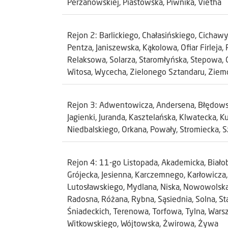
Perzanowskiej, Piastowska, Piwnika, Vietha
Rejon 2: Barlickiego, Chałasińskiego, Cichaw
Pentza, Janiszewska, Kąkolowa, Ofiar Firleja,
Relaksowa, Solarza, Staromłyńska, Stepowa, O
Witosa, Wycecha, Zielonego Sztandaru, Ziem
Rejon 3: Adwentowicza, Andersena, Błędowska
Jagienki, Juranda, Kasztelańska, Klwatecka, K
Niedbalskiego, Orkana, Powały, Stromiecka, Sz
Rejon 4: 11-go Listopada, Akademicka, Biało
Grójecka, Jesienna, Karczemnego, Karłowicza
Lutosławskiego, Mydlana, Niska, Nowowolska
Radosna, Różana, Rybna, Sąsiednia, Solna, S
Śniadeckich, Terenowa, Torfowa, Tylna, Warsz
Witkowskiego, Wójtowska, Żwirowa, Żywa