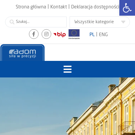
Otwórz
|
|
Strona główna
Kontakt
Deklaracja dostępności
|
PL
ENG