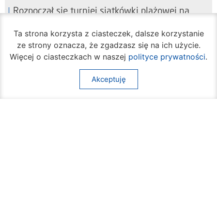
Rozpoczął się turniej siatkówki plażowej na
Borkach
07 sierpnia 2026
Ta strona korzysta z ciasteczek, dalsze korzystanie
ze strony oznacza, że zgadzasz się na ich użycie.
Więcej o ciasteczkach w naszej
polityce prywatności
.
Akceptuję