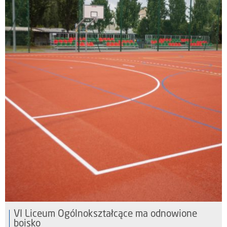
VI Liceum Ogólnokształcące ma odnowione
boisko