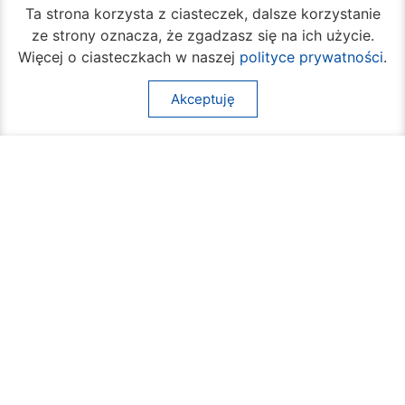
Ta strona korzysta z ciasteczek, dalsze korzystanie
ze strony oznacza, że zgadzasz się na ich użycie.
Więcej o ciasteczkach w naszej
polityce prywatności
.
Akceptuję
Ruszył cykl bezpłatnych warsztatów
samoobrony dla mieszkanek Radomia
05 sierpnia 2026