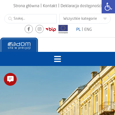
Otwórz
|
|
Strona główna
Kontakt
Deklaracja dostępności
|
PL
ENG