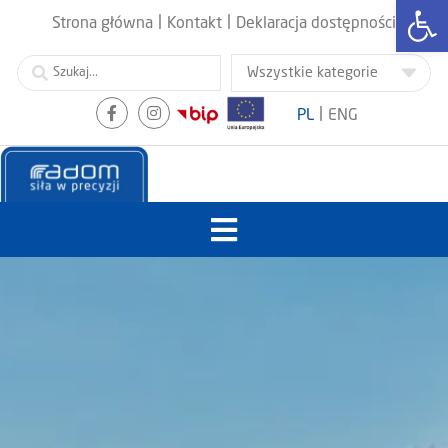
Otwórz
|
|
Strona główna
Kontakt
Deklaracja dostępności
|
PL
ENG