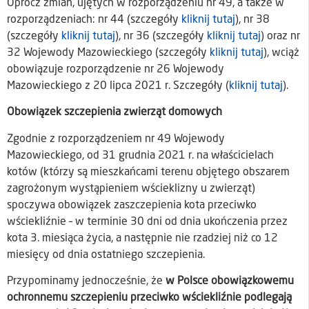
Oprócz zmian, ujętych w rozporządzeniu nr 49, a także w
rozporządzeniach: nr 44 (szczegóły
kliknij tutaj
), nr 38
(szczegóły
kliknij tutaj
), nr 36 (szczegóły
kliknij tutaj
) oraz nr
32 Wojewody Mazowieckiego (szczegóły
kliknij tutaj
), wciąż
obowiązuje rozporządzenie nr 26 Wojewody
Mazowieckiego z 20 lipca 2021 r. Szczegóły (
kliknij tutaj
).
Obowiązek szczepienia zwierząt domowych
Zgodnie z rozporządzeniem nr 49 Wojewody
Mazowieckiego, od 31 grudnia 2021 r. na właścicielach
kotów (którzy są mieszkańcami terenu objętego obszarem
zagrożonym wystąpieniem wścieklizny u zwierząt)
spoczywa obowiązek zaszczepienia kota przeciwko
wściekliźnie – w terminie 30 dni od dnia ukończenia przez
kota 3. miesiąca życia, a następnie nie rzadziej niż co 12
miesięcy od dnia ostatniego szczepienia.
Przypominamy jednocześnie, że
w Polsce obowiązkowemu
ochronnemu szczepieniu przeciwko wściekliźnie podlegają