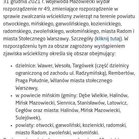
31 grudnia 2021 r. Wojewoda Mazowiecki wydał
rozporządzenie nr 49, zmieniające rozporządzenie w
sprawie zwalczania wścieklizny zwierząt na terenie powiatu
otwockiego, mińskiego, garwolińskiego, kozienickiego,
radomskiego, zwoleńskiego, wołomińskiego, miasta Radom i
miasta Stołecznego Warszawy. Szczegóły (
kliknij tutaj
). W
rozporządzeniu tym za obszar zagrożony wystąpieniem
zjawiska wścieklizny określa się obszar obejmujący:
dzielnice: Wawer, Wesoła, Targówek (część dzielnicy
ograniczoną od zachodu ul. Radzymińską), Rembertów,
Praga Południe, Wilanów miasta stołecznego
Warszawy,
w powiecie mińskim (gminy: Dębe Wielkie, Halinów,
Mińsk Mazowiecki, Siennica, Stanisławów, Latowicz,
Cegłów oraz miasta: Halinów, Mińsk Mazowiecki,
Sulejówek),
powiaty: otwocki, garwoliński, kozienicki, radomski,
miasto Radom, zwoleński, wołomiński.