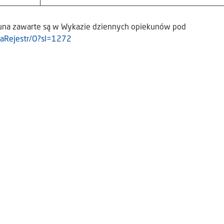
una zawarte są w Wykazie dziennych opiekunów pod
staRejestr/O?sl=1272