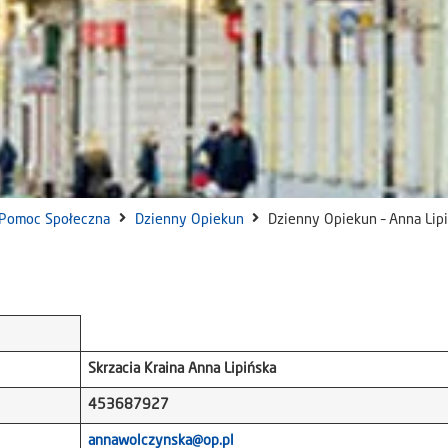
Pomoc Społeczna
Dzienny Opiekun
Dzienny Opiekun – Anna Lip
Skrzacia Kraina Anna Lipińska
453687927
annawolczynska@op.pl