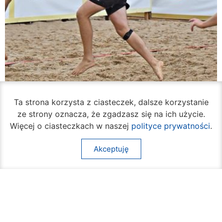
Ta strona korzysta z ciasteczek, dalsze korzystanie
ze strony oznacza, że zgadzasz się na ich użycie.
Rozpoczął się turniej siatkówki plażowej na
Więcej o ciasteczkach w naszej
polityce prywatności
.
Borkach
07 sierpnia 2026
Akceptuję