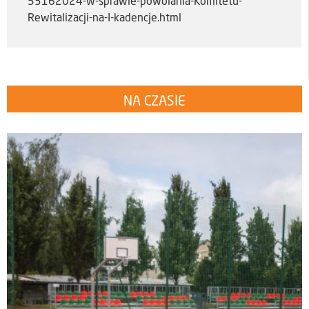
53162024-w-sprawie-powolania-Komitetu-
Rewitalizacji-na-I-kadencje.html
NA CZASIE