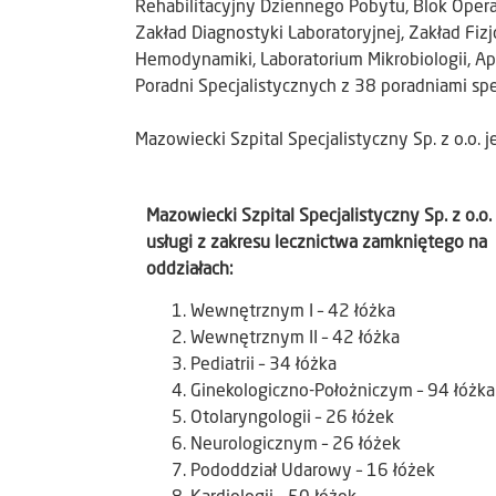
Rehabilitacyjny Dziennego Pobytu, Blok Operac
Zakład Diagnostyki Laboratoryjnej, Zakład Fizj
Hemodynamiki, Laboratorium Mikrobiologii, Apte
Poradni Specjalistycznych z 38 poradniami sp
Mazowiecki Szpital Specjalistyczny Sp. z o.o. j
Mazowiecki Szpital Specjalistyczny Sp. z o.o
usługi z zakresu lecznictwa zamkniętego na
oddziałach:
Wewnętrznym I – 42 łóżka
Wewnętrznym II – 42 łóżka
Pediatrii – 34 łóżka
Ginekologiczno-Położniczym – 94 łóżka
Otolaryngologii – 26 łóżek
Neurologicznym – 26 łóżek
Pododdział Udarowy – 16 łóżek