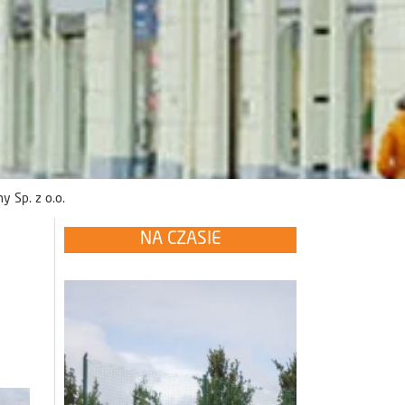
y Sp. z o.o.
NA CZASIE