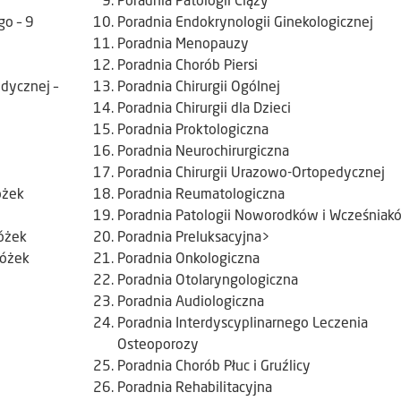
Poradnia Patologii Ciąży
o – 9
Poradnia Endokrynologii Ginekologicznej
Poradnia Menopauzy
Poradnia Chorób Piersi
edycznej –
Poradnia Chirurgii Ogólnej
Poradnia Chirurgii dla Dzieci
Poradnia Proktologiczna
Poradnia Neurochirurgiczna
Poradnia Chirurgii Urazowo-Ortopedycznej
óżek
Poradnia Reumatologiczna
Poradnia Patologii Noworodków i Wcześniak
łóżek
Poradnia Preluksacyjna>
łóżek
Poradnia Onkologiczna
Poradnia Otolaryngologiczna
Poradnia Audiologiczna
Poradnia Interdyscyplinarnego Leczenia
Osteoporozy
Poradnia Chorób Płuc i Gruźlicy
Poradnia Rehabilitacyjna