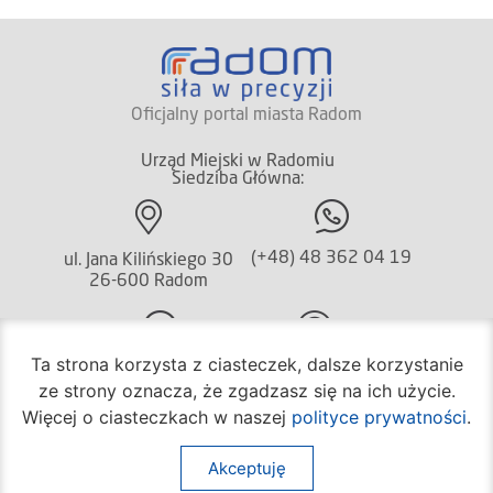
Oficjalny portal miasta Radom
Urząd Miejski w Radomiu
Siedziba Główna:
(+48) 48 362 04 19
ul. Jana Kilińskiego 30
26-600 Radom
Ta strona korzysta z ciasteczek, dalsze korzystanie
(+48) 362 04 24
bom@umradom.pl
ze strony oznacza, że zgadzasz się na ich użycie.
Godziny pracy:
Więcej o ciasteczkach w naszej
polityce prywatności
.
Biuro Obsługi Mieszkańca
Akceptuję
poniedziałek – piątek