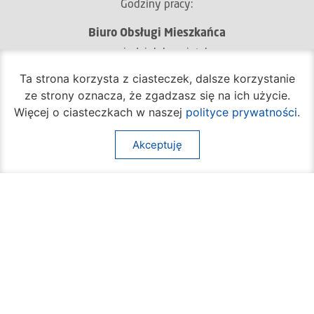
Godziny pracy:
Biuro Obsługi Mieszkańca
poniedziałek – piątek
godz.
7:30 – 16:30
Ta strona korzysta z ciasteczek, dalsze korzystanie
Pozostałe wydziały
ze strony oznacza, że zgadzasz się na ich użycie.
poniedziałek – piątek
Więcej o ciasteczkach w naszej
polityce prywatności
.
godz.
7:30 – 15:30
Akceptuję
Na skróty:
O mieście
Sprawy społeczne
Dla mieszkańców
Kultura
Multimedia
Edukacja i nauka
Aktualności
Sport
Kontakt
Komunikacja
Inne
Mapa strony