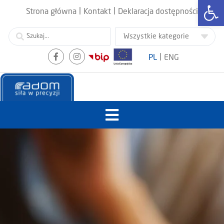
Otwórz
|
|
Strona główna
Kontakt
Deklaracja dostępności
|
PL
ENG