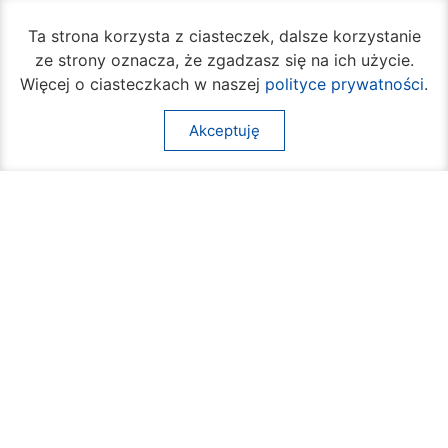
Ta strona korzysta z ciasteczek, dalsze korzystanie
ze strony oznacza, że zgadzasz się na ich użycie.
Więcej o ciasteczkach w naszej
polityce prywatności
.
Akceptuję
Oficjalny portal miasta Radom
Urząd Miejski w Radomiu
Siedziba Główna:
(+48) 48 362 04 19
ul. Jana Kilińskiego 30
26-600 Radom
(+48) 362 04 24
bom@umradom.pl
Godziny pracy:
Biuro Obsługi Mieszkańca