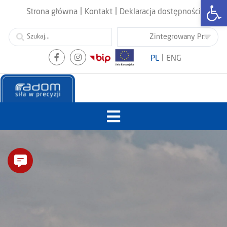
Otwórz
|
|
Strona główna
Kontakt
Deklaracja dostępności
|
PL
ENG