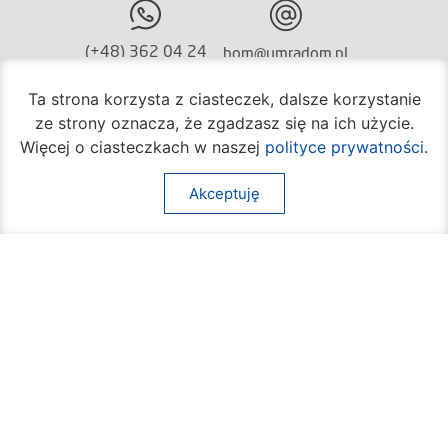
(+48) 362 04 24
bom@umradom.pl
Godziny pracy:
Ta strona korzysta z ciasteczek, dalsze korzystanie
ze strony oznacza, że zgadzasz się na ich użycie.
Biuro Obsługi Mieszkańca
Więcej o ciasteczkach w naszej
polityce prywatności
.
poniedziałek – piątek
godz.
7:30 – 16:30
Akceptuję
Pozostałe wydziały
poniedziałek – piątek
godz.
7:30 – 15:30
Na skróty:
O mieście
Sprawy społeczne
Dla mieszkańców
Kultura
Multimedia
Edukacja i nauka
Aktualności
Sport