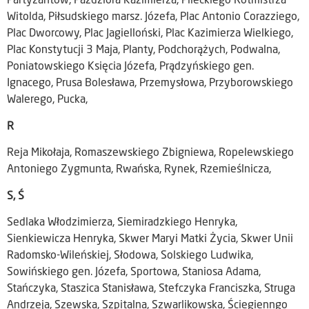
Partyzantów, Paździora Kazimierza, Pileckiego Rotmistrza
Witolda, Piłsudskiego marsz. Józefa, Plac Antonio Corazziego,
Plac Dworcowy, Plac Jagielloński, Plac Kazimierza Wielkiego,
Plac Konstytucji 3 Maja, Planty, Podchorążych, Podwalna,
Poniatowskiego Księcia Józefa, Prądzyńskiego gen.
Ignacego, Prusa Bolesława, Przemysłowa, Przyborowskiego
Walerego, Pucka,
R
Reja Mikołaja, Romaszewskiego Zbigniewa, Ropelewskiego
Antoniego Zygmunta, Rwańska, Rynek, Rzemieślnicza,
S, Ś
Sedlaka Włodzimierza, Siemiradzkiego Henryka,
Sienkiewicza Henryka, Skwer Maryi Matki Życia, Skwer Unii
Radomsko-Wileńskiej, Słodowa, Solskiego Ludwika,
Sowińskiego gen. Józefa, Sportowa, Staniosa Adama,
Stańczyka, Staszica Stanisława, Stefczyka Franciszka, Struga
Andrzeja, Szewska, Szpitalna, Szwarlikowska, Ściegienngo