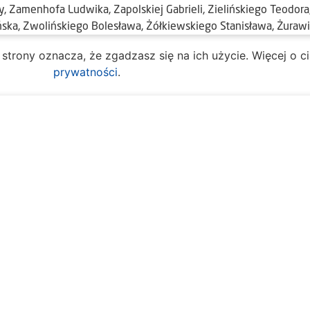
, Zamenhofa Ludwika, Zapolskiej Gabrieli, Zielińskiego Teodora,
ska, Zwolińskiego Bolesława, Żółkiewskiego Stanisława, Żuraw
e strony oznacza, że zgadzasz się na ich użycie. Więcej o 
prywatności
.
 ulic w Sektorze V
Na skróty:
y pracy:
 Obsługi Mieszkańca
O mieście
Spr
ziałek – piątek
Dla mieszkańców
Kult