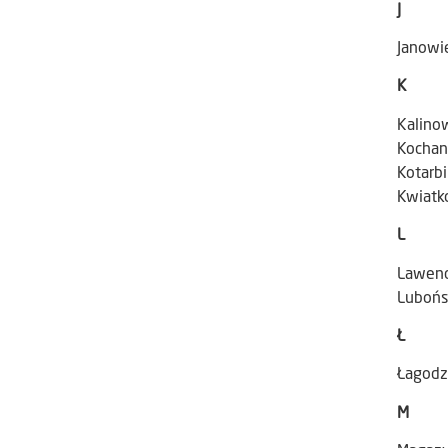
J
Janowie
K
Kalinow
Kochano
Kotarbi
Kwiatk
L
Lawend
Lubońs
Ł
Łagodz
M