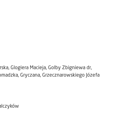
rska, Glogiera Macieja, Golby Zbigniewa dr,
Gromadzka, Gryczana, Grzecznarowskiego Józefa
balczyków