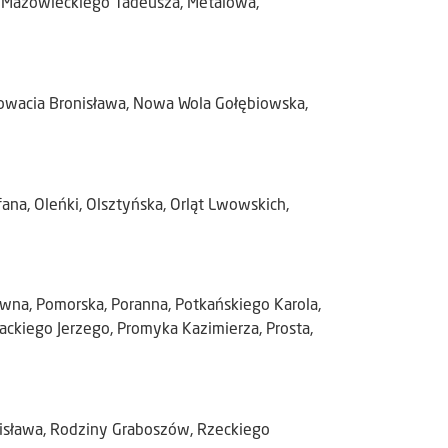
 Mazowieckiego Tadeusza, Metalowa,
Nowacia Bronisława, Nowa Wola Gołębiowska,
na, Oleńki, Olsztyńska, Orląt Lwowskich,
owna, Pomorska, Poranna, Potkańskiego Karola,
ckiego Jerzego, Promyka Kazimierza, Prosta,
nisława, Rodziny Graboszów, Rzeckiego