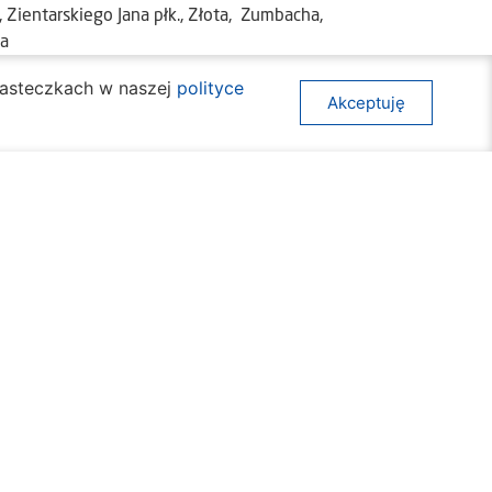
 Zientarskiego Jana płk., Złota, Zumbacha,
ia
ciasteczkach w naszej
polityce
Akceptuję
awy społeczne
Mapa strony
ura
Deklaracja dostępności