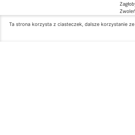
Zagłoby
Zwoleń
Ta strona korzysta z ciasteczek, dalsze korzystanie z
Kategoria: Wykaz
Oficjalny portal miasta Radom
Urząd Miejski w Radomiu
Siedziba Główna:
Godzin
ul. Jana Kilińskiego 30
Biuro
26-600 Radom
ponied