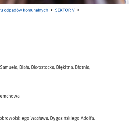
ru odpadów komunalnych
SEKTOR V
muela, Biała, Białostocka, Błękitna, Błotnia,
eremchowa
obrowolskiego Wacława, Dygasińskiego Adolfa,