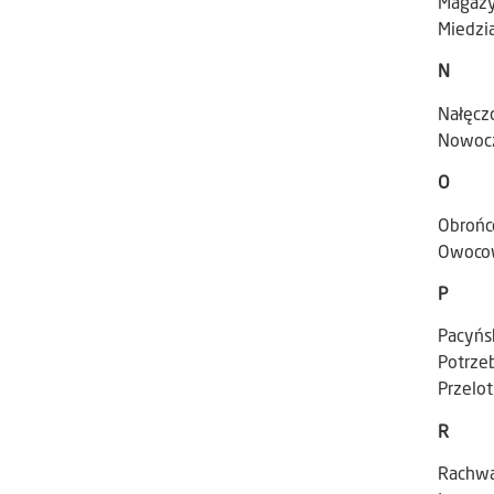
Magazy
Miedzia
N
Nałęcz
Nowoc
O
Obrońc
Owoco
P
Pacyńsk
Potrze
Przelot
R
Rachwa