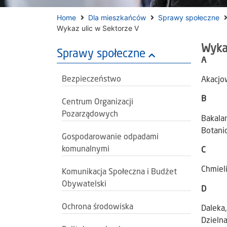
Home
Dla mieszkańców
Sprawy społeczne
Wykaz ulic w Sektorze V
Wyka
Sprawy społeczne
A
Bezpieczeństwo
Akacjo
B
Centrum Organizacji
Pozarządowych
Bakalar
Botanic
Gospodarowanie odpadami
komunalnymi
C
Chmiel
Komunikacja Społeczna i Budżet
Obywatelski
D
Ochrona środowiska
Daleka
Dzieln