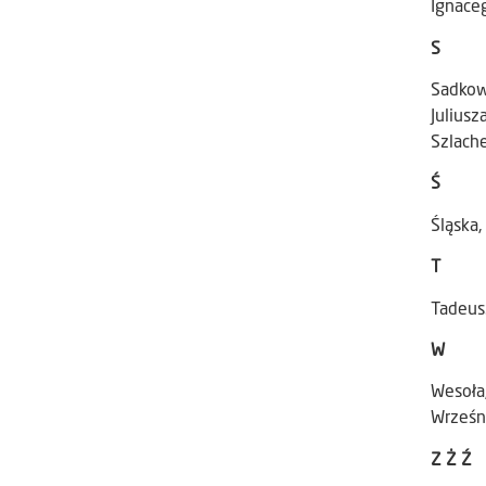
Ignace
S
Sadkows
Juliusz
Szlach
Ś
Śląska,
T
Tadeus
W
Wesoła
Wrześn
Z Ż Ź