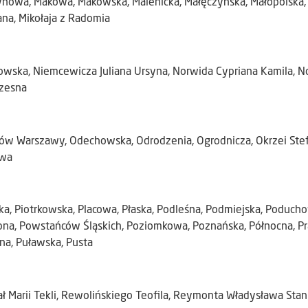
nowa, Makowa, Makowska, Malenicka, Małęczyńska, Małopolska,
na, Mikołaja z Radomia
owska, Niemcewicza Juliana Ursyna, Norwida Cypriana Kamila, 
zesna
ów Warszawy, Odechowska, Odrodzenia, Ogrodnicza, Okrzei Stefa
wa
a, Piotrkowska, Placowa, Płaska, Podleśna, Podmiejska, Poduch
bna, Powstańców Śląskich, Poziomkowa, Poznańska, Północna, Pra
na, Puławska, Pusta
ł Marii Tekli, Rewolińskiego Teofila, Reymonta Władysława Sta