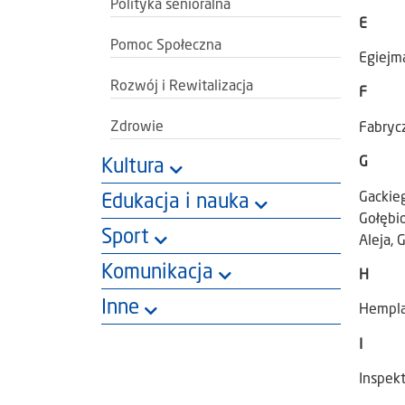
Polityka senioralna
E
Pomoc Społeczna
Egiejm
Rozwój i Rewitalizacja
F
Zdrowie
Fabrycz
G
Kultura
Gackieg
Edukacja i nauka
Gołębio
Sport
Aleja,
Komunikacja
H
Inne
Hempla
I
Inspek