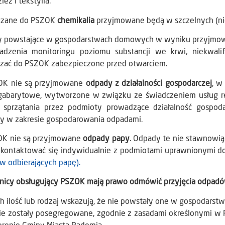
ież i tekstylia.
czane do PSZOK
chemikalia
przyjmowane będą w szczelnych (ni
 powstające w gospodarstwach domowych w wyniku przyjmowan
adzenia monitoringu poziomu substancji we krwi, niekwal
czać do PSZOK zabezpieczone przed otwarciem.
OK nie są przyjmowane
odpady z działalności gospodarczej
, w
gabarytowe, wytworzone w związku ze świadczeniem usług r
i, sprzątania przez podmioty prowadzące działalność gospo
sy w zakresie gospodarowania odpadami.
K nie są przyjmowane
odpady papy
. Odpady te nie stawnowią
 kontaktować się indywidualnie z podmiotami uprawnionymi do
w odbierających papę).
nicy obsługujący PSZOK mają prawo odmówić przyjęcia odpadó
ch ilość lub rodzaj wskazują, że nie powstały one w gospodar
ie zostały posegregowane, zgodnie z zasadami określonymi w R