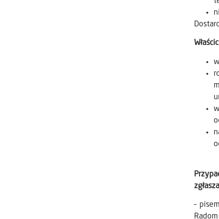
t
n
Dostar
Właści
w
r
m
u
w
o
n
o
Przypa
zgłasz
– pise
Radom