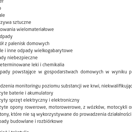
er
o
ale
rzywa sztuczne
kowania wielomateriałowe
odpady
iół z palenisk domowych
le i inne odpady wielkogabarytowe
ady niebezpieczne
eterminowane leki i chemikalia
pady powstające w gospodarstwach domowych w wyniku pr
adzenia monitoringu poziomu substancji we krwi, niekwalifiku
yte baterie i akumulatory
yty sprzęt elektryczny i elektroniczny
żyte opony rowerowe, motorowerowe, z wózków, motocykli or
 tony, które nie są wykorzystywane do prowadzenia działalności
pady budowlane i rozbiórkowe