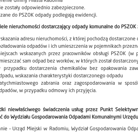
erenie Gminy Miasta Radomia
ie zostały odpowiednio zabezpieczone.
czane do PSZOK odpady podlegają ewidencji.
ciele nieruchomości dostarczający odpady komunalne do PSZOK 
skazania adresu nieruchomości, z której pochodzą dostarczone
ozładowania odpadów i ich umieszczenia w pojemnikach przezn
iejscach wskazanych przez pracowników obsługi PSZOK (w 
mieszczać sam odpad bez worków, w których został dostarczon
 przypadku dostarczenia chemikaliów bez opakowania zawie
dpadu, wskazania charakterystyki dostarczonego odpadu
atychmiastowego zabrania oraz zagospodarowania w sposó
dpadów, w przypadku odmowy ich przyjęcia.
dki niewłaściwego świadczenia usług przez Punkt Selekty
ać do Wydziału Gospodarowania Odpadami Komunalnymi Urzędu M
mnie – Urząd Miejski w Radomiu, Wydział Gospodarowania Odpa