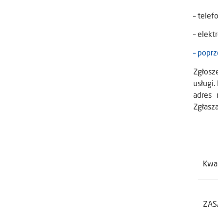
– telef
– elek
– poprz
Zgłosz
usługi.
adres 
Zgłasz
Kwa
ZAS