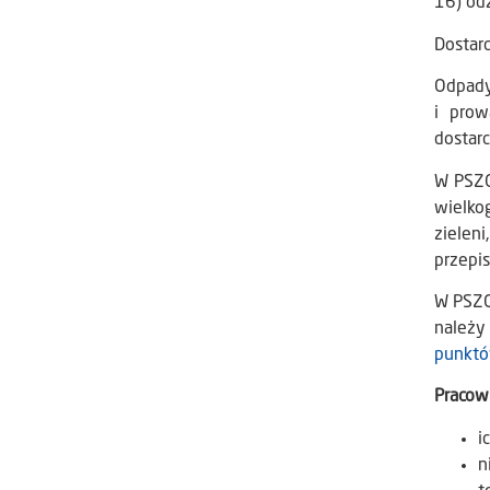
16) odz
Dostar
Odpady
i prow
dostar
W PSZ
wielko
zielen
przepi
W PSZO
należy
punktó
Pracow
i
n