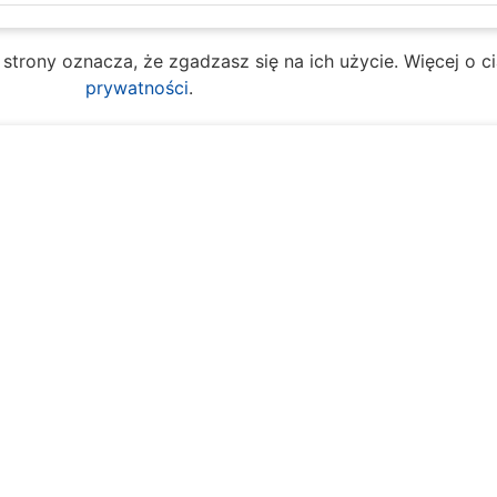
e strony oznacza, że zgadzasz się na ich użycie. Więcej o 
prywatności
.
t Selektywnego Zbieran
Na skróty:
y pracy:
 Obsługi Mieszkańca
O mieście
Spr
ziałek – piątek
Dla mieszkańców
Kult
7:30 – 16:30
Multimedia
Eduk