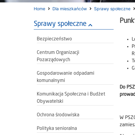
Home
Dla mieszkańców
Sprawy społeczne
Punk
Sprawy społeczne
Bezpieczeństwo
L
P
Centrum Organizacji
R
Pozarządowych
T
G
Gospodarowanie odpadami
komunalnymi
Do PSZ
Komunikacja Społeczna i Budżet
prowad
Obywatelski
Ochrona środowiska
W PSZO
zamies
Polityka senioralna