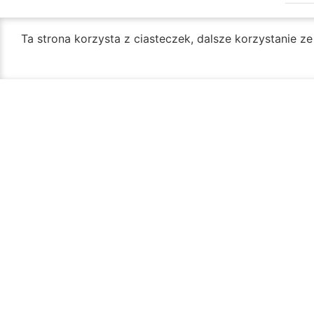
Ta strona korzysta z ciasteczek, dalsze korzystanie z
Kategoria: Punk
Komunalnych
Oficjalny portal miasta Radom
Urząd Miejski w Radomiu
Siedziba Główna:
Godzin
ul. Jana Kilińskiego 30
Biuro
26-600 Radom
ponied
godz.
(+48) 48 362 04 19