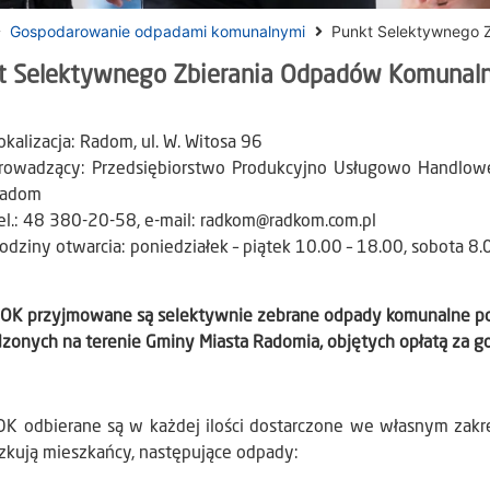
Gospodarowanie odpadami komunalnymi
Punkt Selektywnego 
t Selektywnego Zbierania Odpadów Komunal
okalizacja: Radom, ul. W. Witosa 96
rowadzący: Przedsiębiorstwo Produkcyjno Usługowo Handlowe
adom
el.: 48 380-20-58, e-mail: radkom@radkom.com.pl
odziny otwarcia: poniedziałek – piątek 10.00 – 18.00, sobota 8.
OK przyjmowane są selektywnie zebrane odpady komunalne 
zonych na terenie Gminy Miasta Radomia, objętych opłatą za 
K odbierane są w każdej ilości dostarczone we własnym zakres
zkują mieszkańcy, następujące odpady: