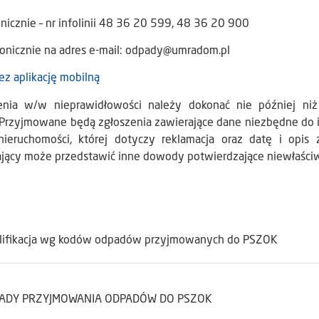
onicznie – nr infolinii 48 36 20 599, 48 36 20 900
tronicznie na adres e-mail: odpady@umradom.pl
ez aplikację mobilną
enia w/w nieprawidłowości należy dokonać nie później niż
 Przyjmowane będą zgłoszenia zawierające dane niezbędne do ich
nieruchomości, której dotyczy reklamacja oraz datę i opis 
ający może przedstawić inne dowody potwierdzające niewłaściw
lifikacja wg kodów odpadów przyjmowanych do PSZOK
ADY PRZYJMOWANIA ODPADÓW DO PSZOK