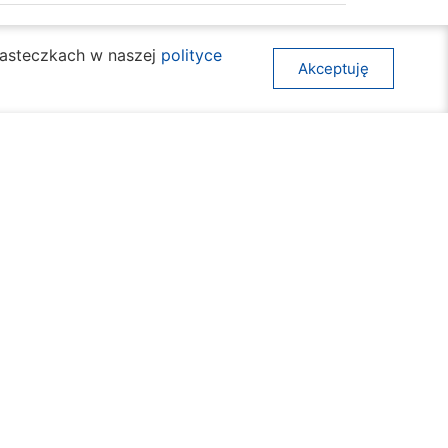
ciasteczkach w naszej
polityce
Akceptuję
ia Odpadów
awy społeczne
Mapa strony
ura
Deklaracja dostępności
acja i nauka
Komunikaty