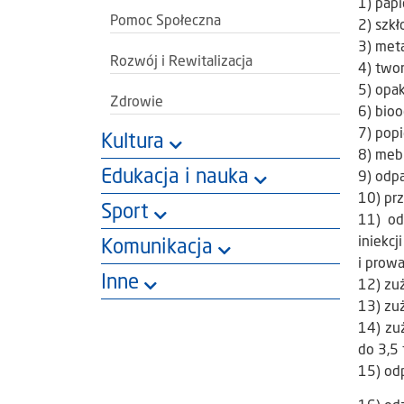
1) papi
Pomoc Społeczna
2) szkł
3) met
Rozwój i Rewitalizacja
4) two
5) opa
Zdrowie
6) bio
7) pop
Kultura
8) meb
Edukacja i nauka
9) odp
10) prz
Sport
11) od
iniekcji
Komunikacja
i prow
Inne
12) zuż
13) zuż
14) zu
do 3,5
15) od